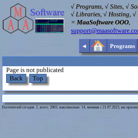
√ Programs, √ Sites, √ S
√ Libraries, √ Hosting, 
=
MaaSoftware OOO
,
support@maasoftware.c
◄
Programs
Page is not publicated
Back
Top
Посетителей сегодня: 1, всего: 2003, максимально: 14, начиная с 21.07.2023, вы просмат