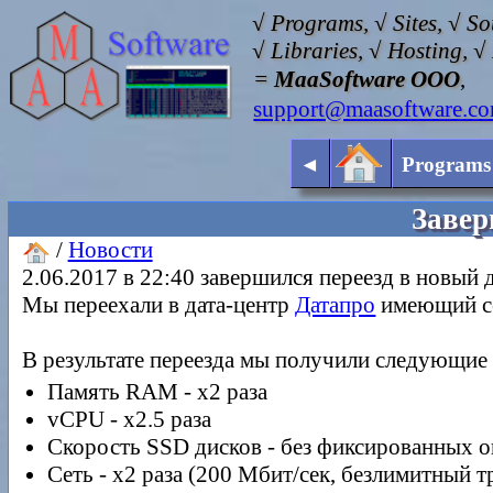
√ Programs, √ Sites, √ S
√ Libraries, √ Hosting, 
=
MaaSoftware OOO
,
support@maasoftware.c
◄
Programs
Завер
/
Новости
2.06.2017 в 22:40 завершился переезд в новый 
Мы переехали в дата-центр
Датапро
имеющий сер
В результате переезда мы получили следующие
Память RAM - x2 раза
vCPU - x2.5 раза
Скорость SSD дисков - без фиксированных огр
Сеть - x2 раза (200 Мбит/сек, безлимитный т